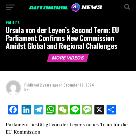
POLITICS
Ursula von der Leyen’s Second Term: EU
Parliament Confirms New Commission
Amidst Global and Regional Challenges
MORE VIDEOS
Published
2 years ago
on
December 12, 2024
By
LinkedIn
Telegram
WhatsApp
WeChat
Line
Message
X
Shar
Facebook
Parlament bestätigt von der Leyens neues Team für die
EU-Kommission